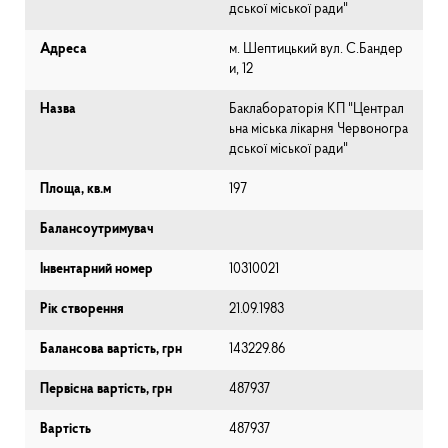
дської міської ради"
Адреса
м. Шептицький вул. С.Бандер
и, 12
Назва
Баклабораторія КП "Централ
ьна міська лікарня Червоногра
дської міської ради"
Площа, кв.м
197
Балансоутримувач
Інвентарний номер
10310021
Рік створення
21.09.1983
Балансова вартість, грн
143229.86
Первісна вартість, грн
487937
Вартість
487937