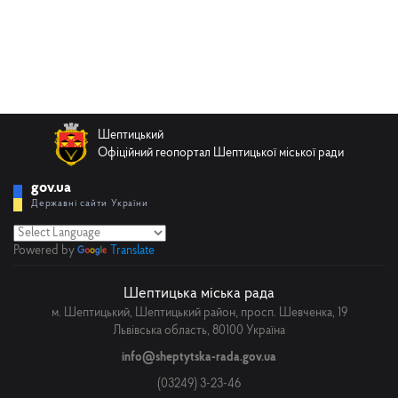
Шептицький
Офіційний геопортал Шептицької міської ради
gov.ua
Державні сайти України
Powered by
Translate
Шептицька міська рада
м. Шептицький, Шептицький район, просп. Шевченка, 19
Львівська область, 80100 Україна
info@sheptytska-rada.gov.ua
(03249) 3-23-46