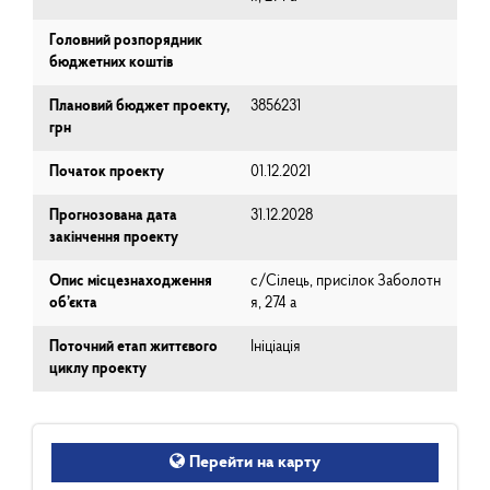
Головний розпорядник
бюджетних коштів
Плановий бюджет проекту,
3856231
грн
Початок проекту
01.12.2021
Прогнозована дата
31.12.2028
закінчення проекту
Опис місцезнаходження
с/Сілець, присілок Заболотн
об’єкта
я, 274 а
Поточний етап життєвого
Ініціація
циклу проекту
Перейти на карту