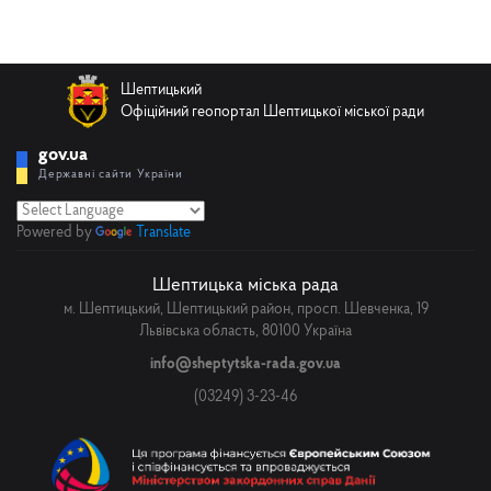
Шептицький
Офіційний геопортал Шептицької міської ради
gov.ua
Державні сайти України
Powered by
Translate
Шептицька міська рада
м. Шептицький, Шептицький район, просп. Шевченка, 19
Львівська область, 80100 Україна
info@sheptytska-rada.gov.ua
(03249) 3-23-46