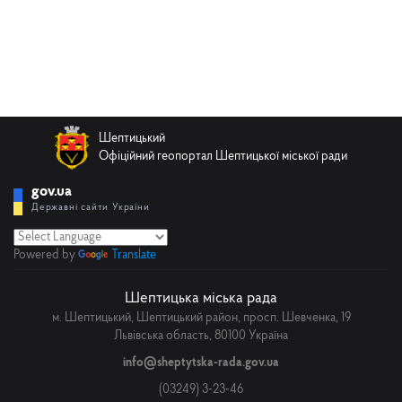
Шептицький
Офіційний геопортал Шептицької міської ради
gov.ua
Державні сайти України
Powered by
Translate
Шептицька міська рада
м. Шептицький, Шептицький район, просп. Шевченка, 19
Львівська область, 80100 Україна
info@sheptytska-rada.gov.ua
(03249) 3-23-46