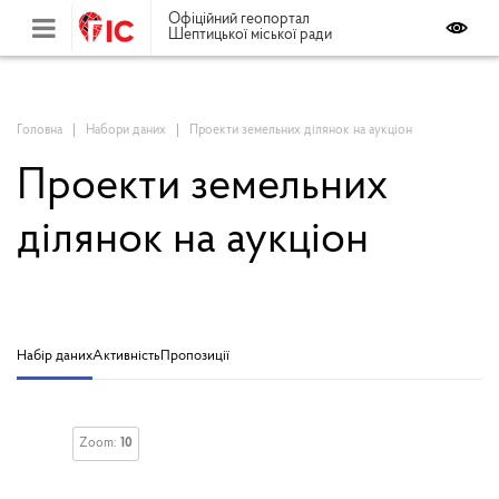
Офіційний геопортал
Шептицької міської ради
Головна
Набори даних
Проекти земельних ділянок на аукціон
Проекти земельних
ділянок на аукціон
Набір даних
Активність
Пропозиції
Zoom:
10