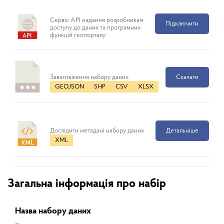
Сервіс API надання розробникам
Підключити
доступу до даних та програмних
функцій геопорталу
Завантаження набору даних
Скачати
GEOJSON
SHP
CSV
XLSX
Дослідити метадані набору даних
Детальніше
XML
Загальна інформація про набір
Назва набору даних