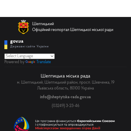
Телефон
Шептицький
Офіційний геопортал Шептицької міської ради
Email
gov.ua
Державні сайти України
Повідомлення
Powered by
Translate
Шептицька міська рада
м. Шептицький, Шептицький район, просп. Шевченка, 19
Львівська область, 80100 Україна
info@sheptytska-rada.gov.ua
(03249) 3-23-46
Надіслати