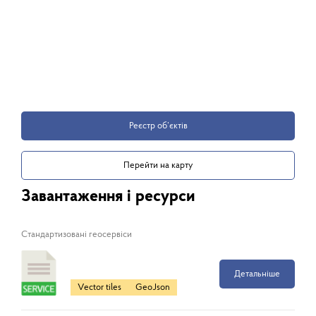
Реєстр об’єктів
Перейти на карту
Завантаження і ресурси
Cтандартизовані геосервіси
Детальніше
Vector tiles
GeoJson