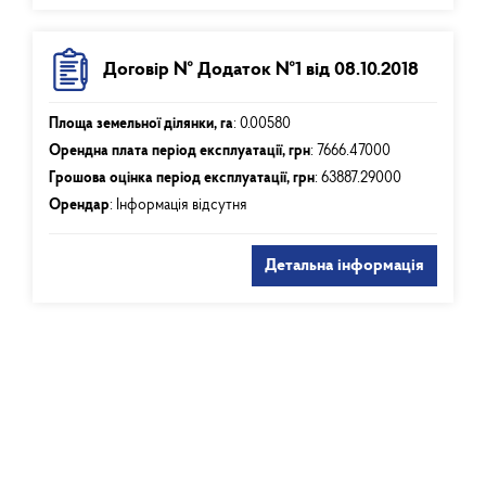
Договір № Додаток №1 від 08.10.2018
Площа земельної ділянки, га
:
0.00580
Орендна плата період експлуатації, грн
:
7666.47000
Грошова оцінка період експлуатації, грн
:
63887.29000
Орендар
: Інформація відсутня
Детальна інформація