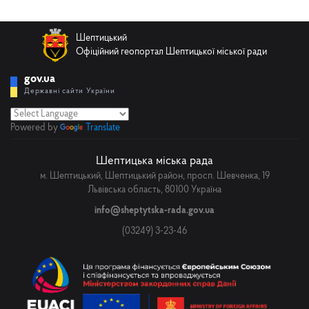
Шептицький
Офіційний геопортал Шептицької міської ради
gov.ua
Державні сайти України
Powered by
Translate
Шептицька міська рада
м. Шептицький, Шептицький район, просп. Шевченка, 19
Львівська область, 80100 Україна
info@sheptytska-rada.gov.ua
(03249) 3-23-46